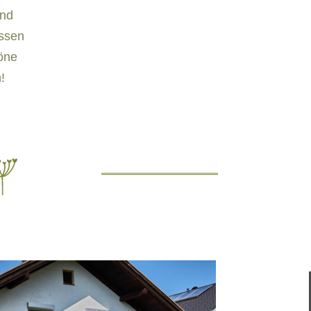
und
assen
öne
!