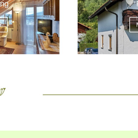
ung
n