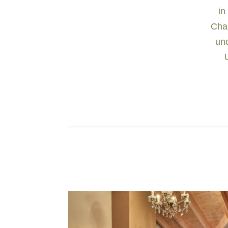
in
Char
un